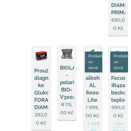
DIAMO
PRIMA
690,0
0
Kč
Produkt
Produkt
ve
ve
BIOLAMPA
slevě
slevě
Proužky
Detektor
Fora
-
diagnostické
alkoholu
FocusT
polarizační
ke
AL
IR42a
BIO-
Glukometru
6000
bezkont
V3002
FORA
Lite
teplom
8 115,
DIAMOND
1 999,
990,0
00
Kč
292,0
00
Kč
0
Kč
0
Kč
2 499
1 250,