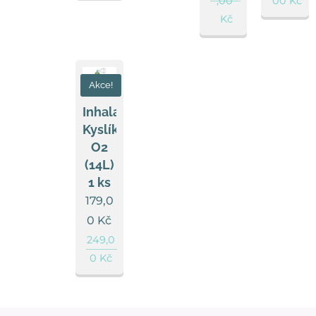
,00
00
Kč
Kč
Akce!
Inhalační
Kyslík
O2
(14L)
1 ks
179,0
0
Kč
249,0
0
Kč