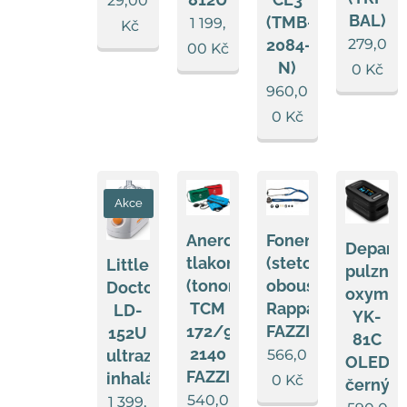
29,00
BAL)
(TMB-
1 199,
Kč
2084-
279,0
00
Kč
N)
0
Kč
960,0
0
Kč
Akce
Aneroidní
Fonendoskop
Depan
tlakoměr
(stetoskop)
Little
pulzní
(tonometr)
oboustranný
Doctor
oxymet
TCM
Rappaport
LD-
YK-
172/95-
FAZZINI
152U
81C
2140
ultrazvukový
566,0
OLED
FAZZINI
inhalátor
0
Kč
černý
540,0
1 399,