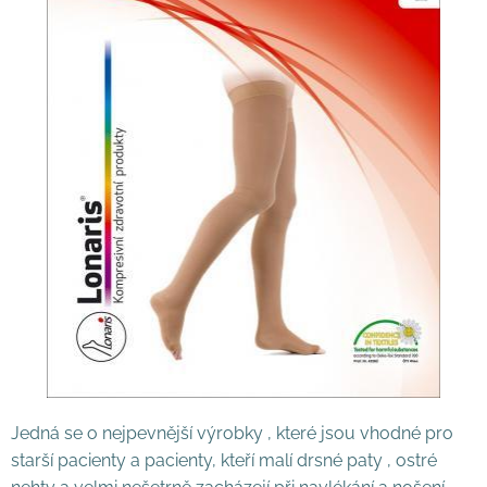
Jedná se o nejpevnější výrobky , které jsou vhodné pro
starší pacienty a pacienty, kteří malí drsné paty , ostré