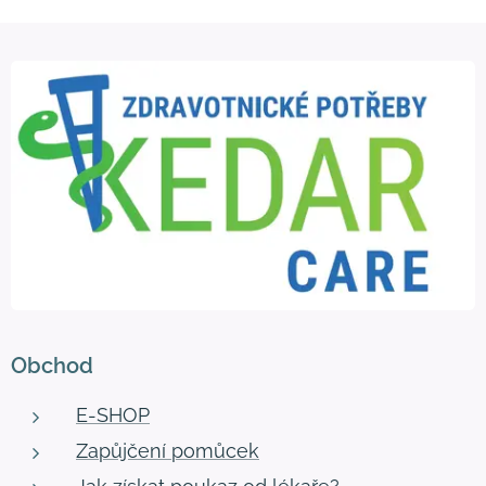
Obchod
E-SHOP
Zapůjčení pomůcek