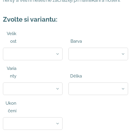
nehty a velmi nešetrně zacházejí při navlékání a nošení.
Zvolte si variantu:
Velik
ost
Barva
Varia
nty
Délka
Ukon
čení