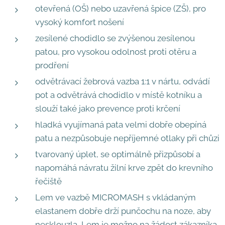
otevřená (OŠ) nebo uzavřená špice (ZŠ), pro
vysoký komfort nošení
zesílené chodidlo se zvýšenou zesílenou
patou, pro vysokou odolnost proti otěru a
prodření
odvětrávací žebrová vazba 1:1 v nártu, odvádí
pot a odvětrává chodidlo v místě kotníku a
slouží také jako prevence proti krčení
hladká vyujímaná pata velmi dobře obepíná
patu a nezpůsobuje nepříjemné otlaky při chůzi
tvarovaný úplet, se optimálně přizpůsobí a
napomáhá návratu žilní krve zpět do krevního
řečiště
Lem ve vazbě MICROMASH s vkládaným
elastanem dobře drží punčochu na noze, aby
nesklouzla, Lem je možno na žádost zákazníka