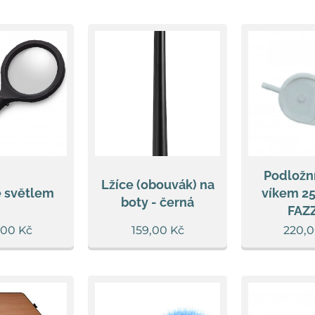
Podložní
Lžíce (obouvák) na
e světlem
víkem 2
boty - černá
FAZZ
,00
Kč
159,00
Kč
220,