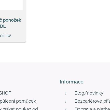
č ponožek
DL
,00
Kč
Informace
-SHOP
Blog/novinky
půjčení pomůcek
Bezbariérové pří
k získat poukaz od
Doprava a platba