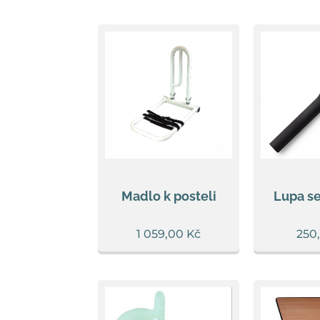
Madlo k posteli
Lupa s
1 059,00
Kč
250