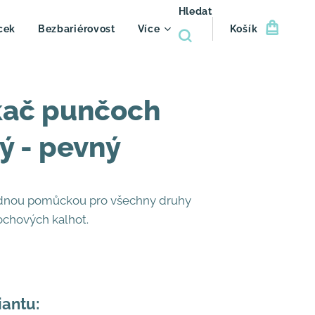
Hledat
cek
Bezbariérovost
Více
Košík
kač punčoch
ý - pevný
odnou pomůckou pro všechny druhy
chových kalhot.
iantu: