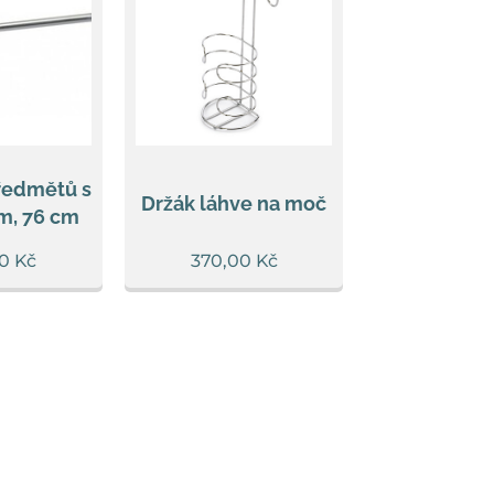
ředmětů s
Držák láhve na moč
, 76 cm
0
Kč
370,00
Kč