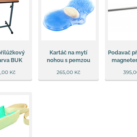
přílůžkový
Kartáč na mytí
Podavač p
arva BUK
nohou s pemzou
magnetem
0,00
Kč
265,00
Kč
395,0