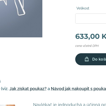
Velikost
633,00
K
cena včetně DPH
Do koš
4
(viz.
Jak získat poukaz?
a
Návod jak nakoupit s pouk
Navlékač je jednoduchá a účinná p