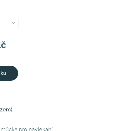
č
íku
azem
)
omůcka pro navlékání