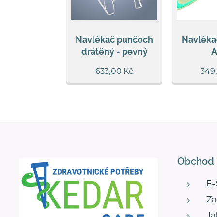
Navlékač punčoch
Navléka
drátěný - pevný
A
633,00
Kč
349
Obchod
E
Za
Ja