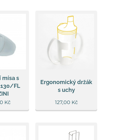
 mísa s
Ergonomický držák
5130/FL
s uchy
INI
00
Kč
127,00
Kč