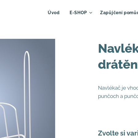
Úvod
E-SHOP
Zapůjčení pomů
Navlé
drátěn
Navlékač je vh
punčoch a punčo
Zvolte si var