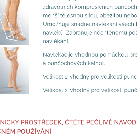
zdravotních kompresivních punčoch 
menší tělesnou silou, obezitou neb
Umožňuje snadné navlékání všech 
návleků. Zabraňuje nechtěnému poš
navlékání.
Navlékač je vhodnou pomůckou pr
a punčochových kalhot.
Velikost 1: vhodný pro velikosti punč
Velikost 2: vhodný pro velikosti pun
NICKÝ PROSTŘEDEK, ČTĚTE PEČLIVĚ NÁVOD 
NÉM POUŽÍVÁNÍ.