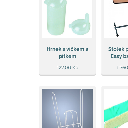
Hrnek s víčkem a
Stolek 
pítkem
Easy b
127,00
Kč
1 76