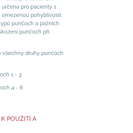
určena pro pacienty s
o omezenou pohyblivostí.
typů punčoch a pažních
kození punčoch při
o všechny druhy punčoch
och 1 - 3
čoch 4 - 8
K POUŽITÍ A