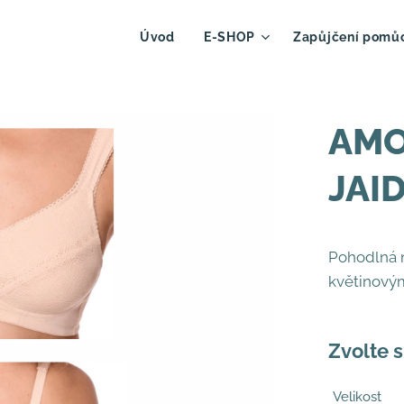
Úvod
E-SHOP
Zapůjčení pomů
AMO
JAID
Pohodlná 
květinový
Zvolte s
Velikost