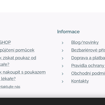
Informace
-SHOP
Blog/novinky
půjčení pomůcek
Bezbariérové pří
k získat poukaz od
Doprava a platba
kaře?
Pravidla ochrany
k nakoupit s poukazem
Obchodní podmí
 lékaře?
Kontakty
taktujte nás