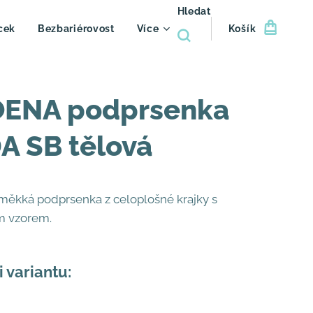
Hledat
cek
Bezbariérovost
Více
Košík
ENA podprsenka
A SB tělová
měkká podprsenka z celoplošné krajky s
m vzorem.
i variantu: