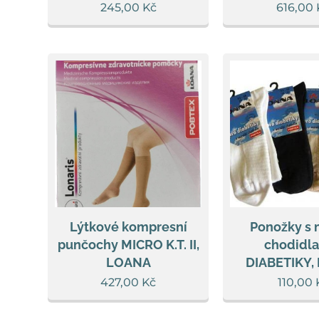
245,00
Kč
616,00
Lýtkové kompresní
Ponožky s 
punčochy MICRO K.T. II,
chodidla
LOANA
DIABETIKY,
427,00
Kč
110,00