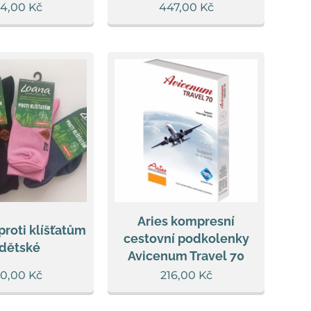
14,00
Kč
447,00
Kč
Aries kompresní
roti klíšťatům
cestovní podkolenky
 dětské
Avicenum Travel 70
00,00
Kč
216,00
Kč