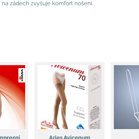
 na zádech zvyšuje komfort nošení.
.
mpresní
Aries Avicenum