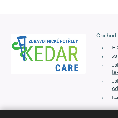
Obchod
E
Za
Ja
lé
Ja
od
Kon