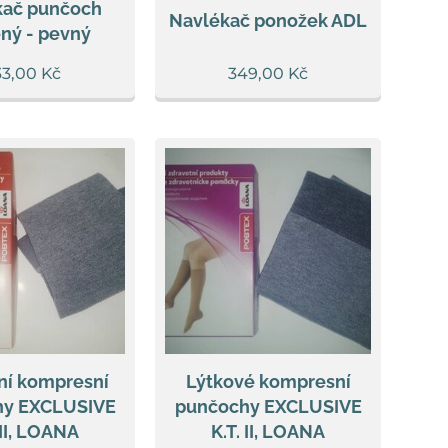
kač punčoch
Navlékač ponožek ADL
ný - pevný
33,00
Kč
349,00
Kč
ní kompresní
Lýtkové kompresní
hy EXCLUSIVE
punčochy EXCLUSIVE
 II, LOANA
K.T. II, LOANA