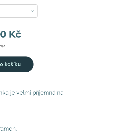
00
Kč
DPH
o košíku
nka je velmi příjemná na
 ramen.