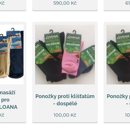
Kč
590,00
Kč
6
masáží
Ponožky proti klíšťatům
Ponožky p
 pro
- dospělé
-
 LOANA
Kč
100,00
Kč
1