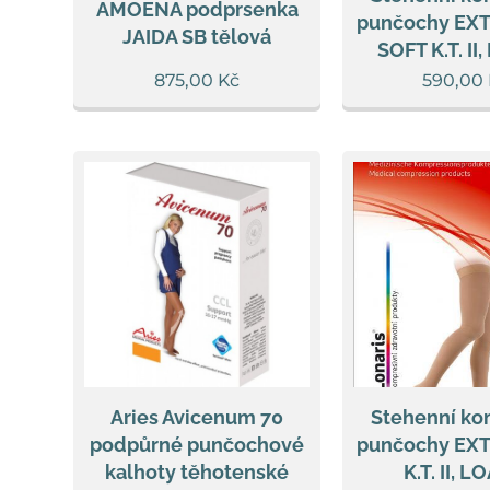
AMOENA podprsenka
punčochy EXT
JAIDA SB tělová
SOFT K.T. II
875,00
Kč
590,00
Aries Avicenum 70
Stehenní ko
podpůrné punčochové
punčochy EXT
kalhoty těhotenské
K.T. II, 