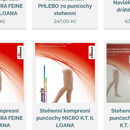
Navlé
RA FEINE
PHLEBO 70 punčochy
drátě
, LOANA
stehenní
Kč
247,00
Kč
6
mpresní
Stehenní kompresní
Stehen
RA FEINE
punčochy MICRO K.T. II,
punčoc
LOANA
LOANA
K.T.