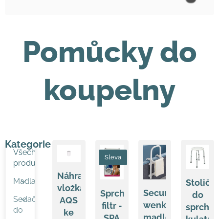
Pomůcky do
koupelny
Kategorie
Všechny
Sleva
produkty
Náhradní
Madla
Stoličk
vložka
Secura
Sprchový
do
Sedačky
AQS
wenko
filtr -
sprchy
do
ke
madlo
SPA