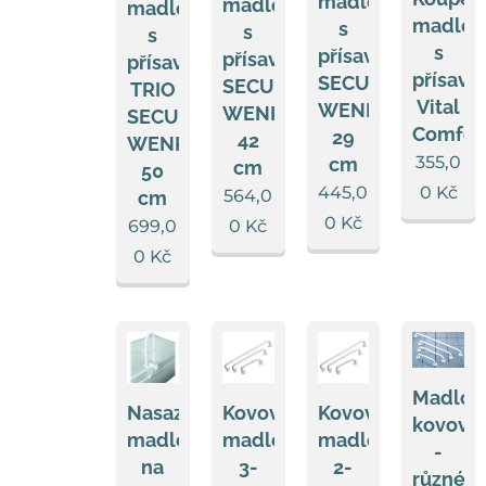
madlo
madlo
madlo
madlo
s
s
s
s
přísavkami
přísavkami
přísavkami
přísavk
SECURA
SECURA
TRIO
Vital
WENKO
WENKO
SECURA
Comfor
29
42
WENKO
355,0
cm
cm
50
445,0
0
Kč
564,0
cm
0
Kč
699,0
0
Kč
0
Kč
Madlo
Nasazovací
Kovové
Kovové
kovové
madlo
madlo
madlo
-
na
3-
2-
různé