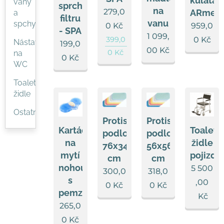
kulatá
vany
sprchovému
na
279,0
ARmedi
a
filtru
vanu
spchy
959,0
0
Kč
- SPA
1 099,
0
Kč
399,0
Nástavce
199,0
00
Kč
0
Kč
na
0
Kč
WC
Toaletní
židle
Ostatní
Protiskluzová
Protiskluzová
Kartáč
Toaletn
podložka
podložka
na
židle
76x34
56x56
mytí
pojizdn
cm
cm
nohou
5 500
300,0
318,0
s
,00
0
Kč
0
Kč
pemzou
Kč
265,0
0
Kč