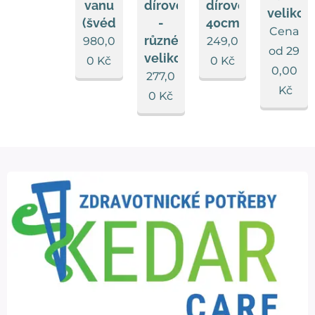
vanu
dírové
dírové
velikost
(švédské)
-
40cm
Cena
různé
980,0
249,0
od
29
velikosti
0
Kč
0
Kč
0,00
277,0
Kč
0
Kč