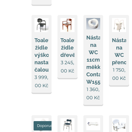
Nástavec
Toaletní
Nástav
Toaletní
na
židle
na
židle
WC
výškově
WC
dřevěná
11cm
nastavitelná,
přenos
3 245,
měkký
čalouněná
1 750,
00
Kč
Contact
3 999,
00
Kč
W1550
00
Kč
1 360,
00
Kč
Doporučujeme