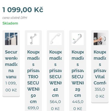
1 099,00
Kč
cena včetně DPH
Skladem
Secura
Koupelnové
Koupelnové
Koupelnové
Koupel
wenko
madlo
madlo
madlo
madlo
madlo
s
s
s
s
na
přísavkami
přísavkami
přísavkami
přísavk
vanu
TRIO
SECURA
SECURA
Vital
SECURA
WENKO
WENKO
Comfor
1 099,
WENKO
42
29
355,0
00
Kč
50
cm
cm
0
Kč
cm
564,0
445,0
699,0
0
Kč
0
Kč