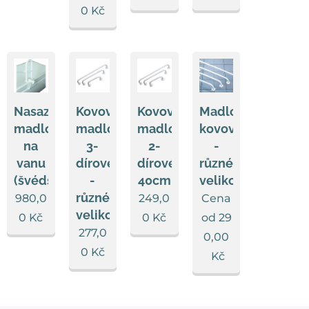
0
Kč
Nasazovací
Kovové
Kovové
Madlo
madlo
madlo
madlo
kovové
na
3-
2-
-
vanu
dírové
dírové
různé
(švédské)
-
40cm
velikosti
různé
980,0
249,0
Cena
velikosti
0
Kč
0
Kč
od
29
277,0
0,00
0
Kč
Kč