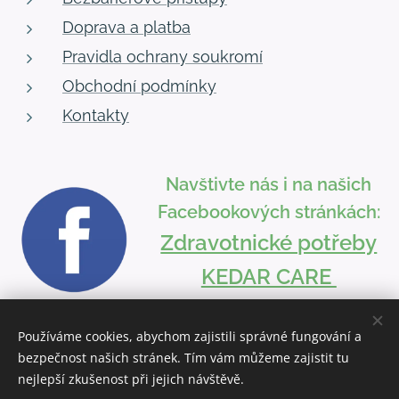
Doprava a platba
Pravidla ochrany soukromí
Obchodní podmínky
Kontakty
Navštivte nás i na našich
Facebookových stránkách:
Zdravotnické potřeby
KEDAR CARE
Používáme cookies, abychom zajistili správné fungování a
bezpečnost našich stránek. Tím vám můžeme zajistit tu
Vytvořeno službou
Webnode
Cookies
nejlepší zkušenost při jejich návštěvě.