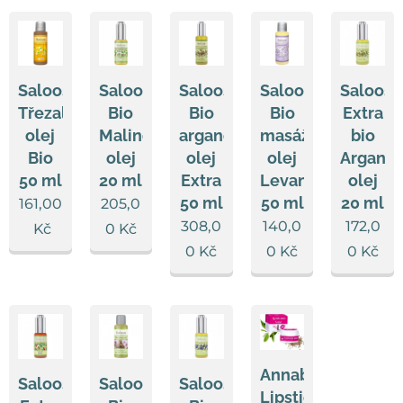
Saloos
Saloos
Saloos
Saloos
Saloos
Třezalkový
Bio
Bio
Bio
Extra
olej
Malinový
arganový
masážní
bio
Bio
olej
olej
olej
Argano
50 ml
20 ml
Extra
Levandule
olej
50 ml
50 ml
20 ml
161,00
205,0
308,0
140,0
172,0
Kč
0
Kč
0
Kč
0
Kč
0
Kč
Annabis
Saloos
Saloos
Saloos
Lipsticann