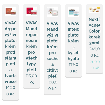
Nextfor
VIVACO
VIVACO
VIVACO
VIVACO
AcneUP
Arganový
Mandlový
Mandlový
Intenzivní
Colorak
výživný
regenerační
výživný
pleťový
korekto
pleťový
noční
pleťový
krém
30ml
krém
krém
krém
s
249,0
proti
pro
pro
kyselinou
0
Kč
stárnutí
všechny
suchou
hyaluronovou
300,0
pleti
typy
a
179,0
0
Kč
a
pleti
citlivou
0
Kč
tvorbě
pleť
113,00
vrásek
100,0
Kč
142,0
0
Kč
0
Kč