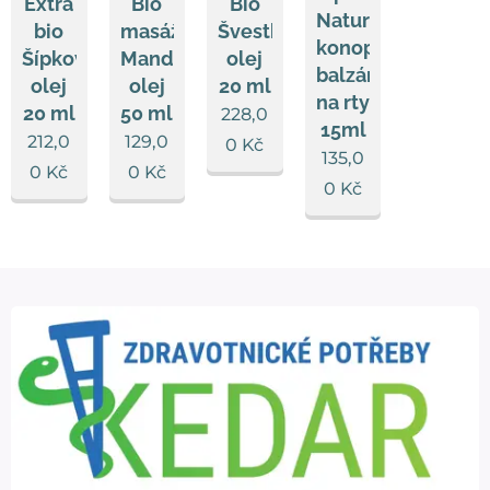
Extra
Bio
Bio
Natur
bio
masážní
Švestkový
konopný
Šípkový
Mandlový
olej
balzám
olej
olej
20 ml
na rty
20 ml
50 ml
228,0
15ml
212,0
129,0
0
Kč
135,0
0
Kč
0
Kč
0
Kč