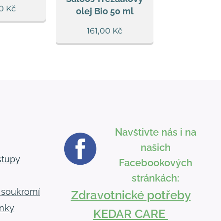
0
Kč
olej Bio 50 ml
olej 20
161,00
Kč
205,00
Navštivte nás i na
našich
stupy
Facebookových
stránkách:
 soukromí
Zdravotnické potřeby
nky
KEDAR CARE