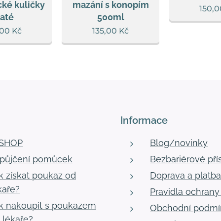
ké kuličky
mazání s konopím
150,0
laté
500ml
,00
Kč
135,00
Kč
Informace
-SHOP
Blog/novinky
půjčení pomůcek
Bezbariérové pří
k získat poukaz od
Doprava a platba
kaře?
Pravidla ochrany
k nakoupit s poukazem
Obchodní podmí
 lékaře?