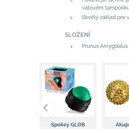
vatovém tamponku p
Skvělý základ pro 
SLOŽENÍ
Prunus Amygdalus D
Spokey GLOB
Akup
man Muay