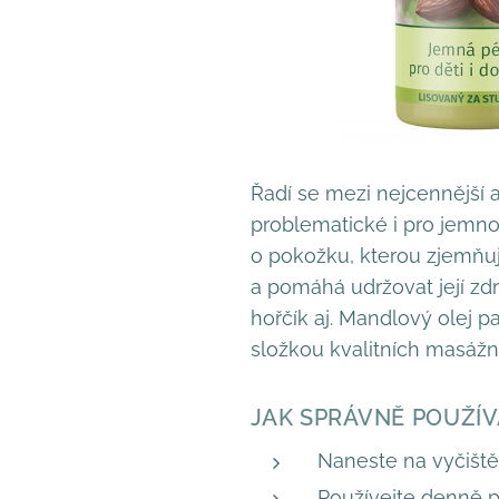
Řadí se mezi nejcennější a
problematické i pro jemn
o pokožku, kterou zjemňuj
a pomáhá udržovat její zdr
hořčík aj. Mandlový olej p
složkou kvalitních masážní
JAK SPRÁVNĚ POUŽÍV
Naneste na vyčiště
Používejte denně p