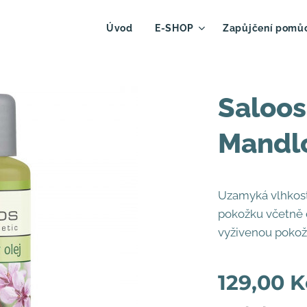
Úvod
E-SHOP
Zapůjčení pomů
Saloos
Mandlo
Uzamyká vlhkost,
pokožku včetně 
vyživenou poko
129,00
K