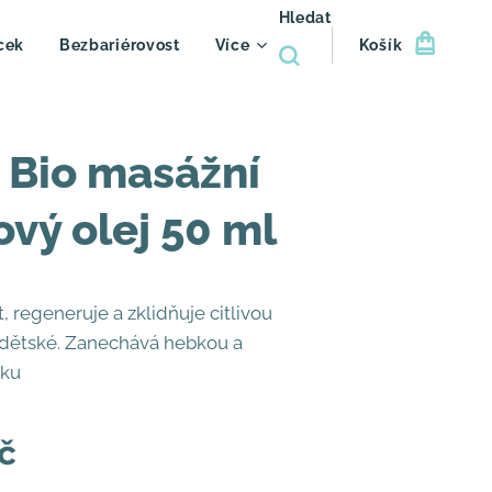
Hledat
cek
Bezbariérovost
Více
Košík
 Bio masážní
vý olej 50 ml
 regeneruje a zklidňuje citlivou
dětské. Zanechává hebkou a
žku
č