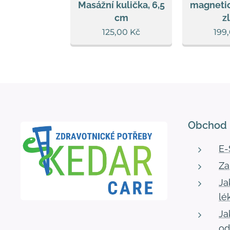
Masážní kulička, 6,5
magnetic
g Liniment
cm
z
9,00
Kč
125,00
Kč
199
Obchod
E
Za
Ja
lé
Ja
od