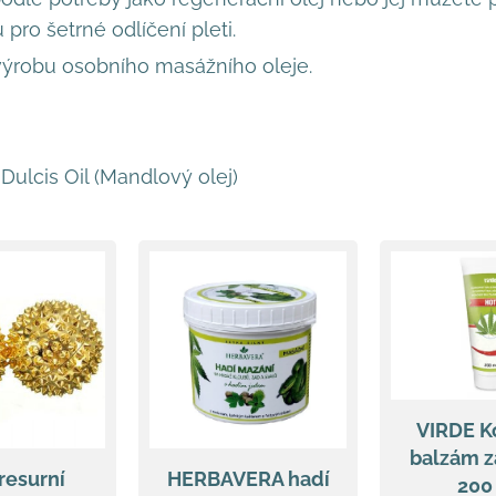
ro šetrné odlíčení pleti.
výrobu osobního masážního oleje.
ulcis Oil (Mandlový olej)
VIRDE K
balzám z
resurní
HERBAVERA hadí
200