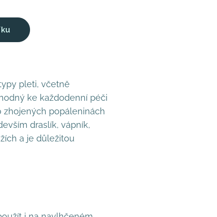
íku
ypy pleti, včetně
vhodný ke každodenní péči
po zhojených popáleninách
devším draslík, vápník,
žích a je důležitou
použít i na navlhčeném