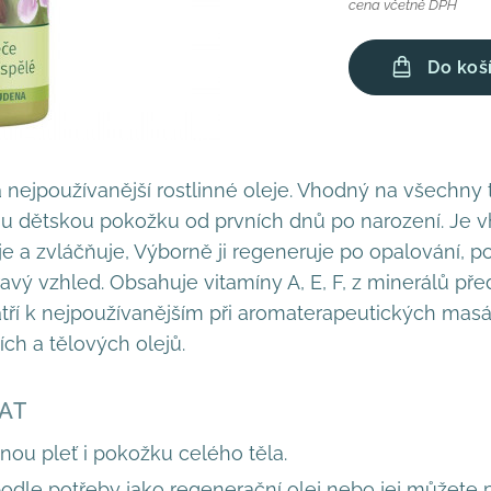
cena včetně DPH
Do koš
 nejpoužívanější rostlinné oleje. Vhodný na všechny t
ou dětskou pokožku od prvních dnů po narození. Je 
e a zvláčňuje, Výborně ji regeneruje po opalování, 
avý vzhled. Obsahuje vitamíny A, E, F, z minerálů pře
atří k nejpoužívanějším při aromaterapeutických masá
ch a tělových olejů.
AT
nou pleť i pokožku celého těla.
odle potřeby jako regenerační olej nebo jej můžete 