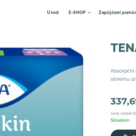
Úvod
E-SHOP
Zapůjčení pomů
TENA
Absorpční 
silnému ún
337,6
cena včetně 
Skladem