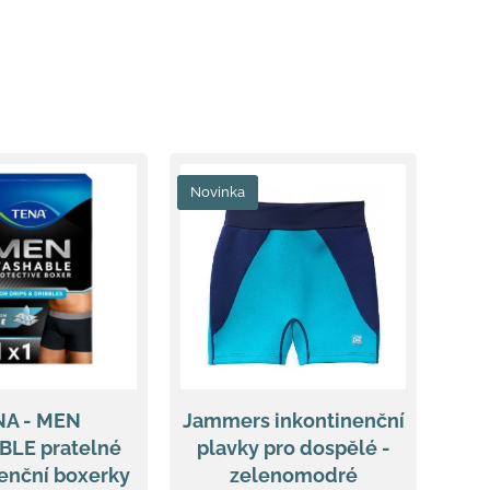
Novinka
NA - MEN
Jammers inkontinenční
LE pratelné
plavky pro dospělé -
enční boxerky
zelenomodré