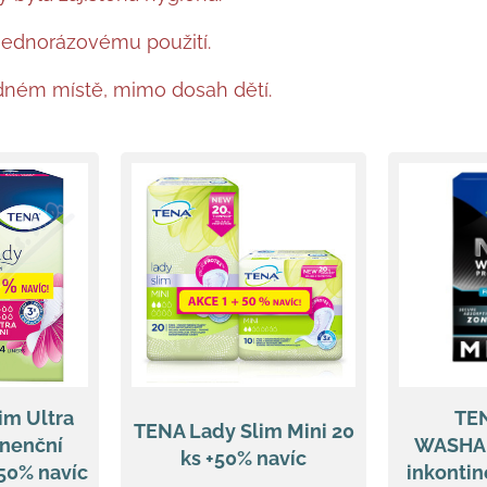
jednorázovému použití.
dném místě, mimo dosah dětí.
im Ultra
TE
TENA Lady Slim Mini 20
inenční
WASHAB
ks +50% navíc
 50% navíc
inkontin