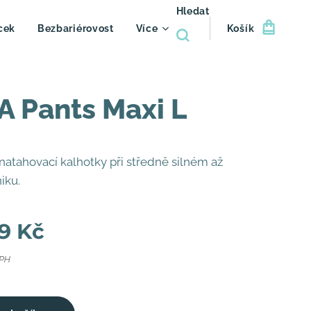
Hledat
cek
Bezbariérovost
Více
Košík
 Pants Maxi L
natahovací kalhotky při středně silném až
iku.
9
Kč
DPH