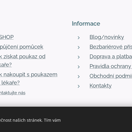
Informace
-SHOP
Blog/novinky
půjčení pomůcek
Bezbariérové pří
k získat poukaz od
Doprava a platba
kaře?
Pravidla ochrany
k nakoupit s poukazem
Obchodní podmí
 lékaře?
Kontakty
taktujte nás
ečnost našich stránek. Tím vám
Vytvořeno službou
Webnode
Cookies