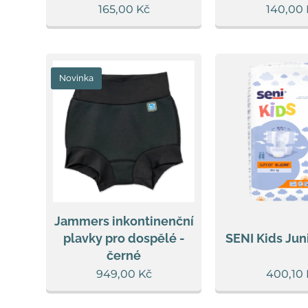
165,00
Kč
140,00
Novinka
Jammers inkontinenční
plavky pro dospělé -
SENI Kids Jun
černé
949,00
Kč
400,10