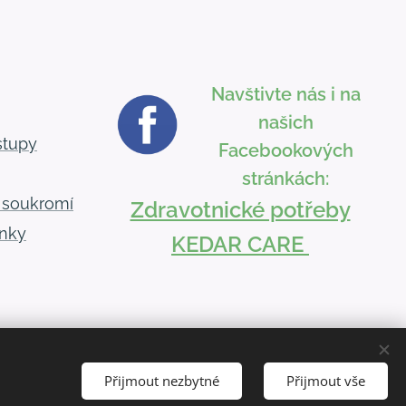
Navštivte nás i na
našich
stupy
Facebookových
stránkách:
 soukromí
Zdravotnické potřeby
nky
KEDAR CARE
Přijmout nezbytné
Přijmout vše