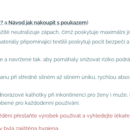
z?
a
Návod jak nakoupit s poukazem
)
itě neutralizuje zápach, čímž poskytuje maximální jis
eriály připomínající textilii poskytují pocit bezpečí 
 a navržené tak, aby pomáhaly snižovat riziko podrá
anu při středně silném až silném úniku, rychlou absor
.
dnorázové kalhotky při inkontinenci pro ženy i muže, 
yrobené pro každodenní používání.
ždění přestaňte výrobek používat a vyhledejte lékaře
 byla zajištěna hygiena.