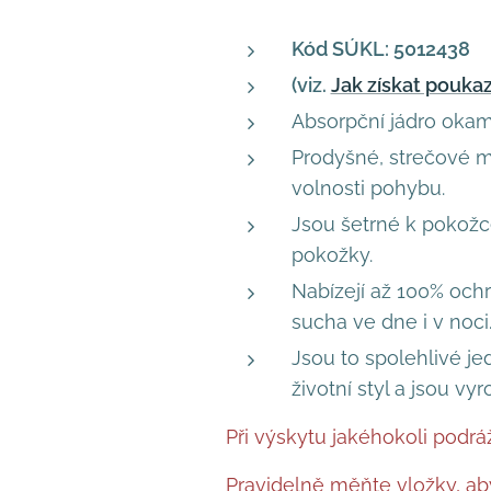
Kód SÚKL: 5012438
(viz.
Jak získat pouka
Absorpční jádro okamž
Prodyšné, strečové mat
volnosti pohybu.
Jsou šetrné k pokožce
pokožky.
Nabízejí až 100% ochr
sucha ve dne i v noci
Jsou to spolehlivé je
životní styl a jsou v
Při výskytu jakéhokoli podrá
Pravidelně měňte vložky, aby