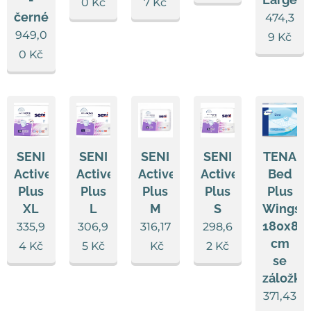
0
Kč
7
Kč
černé
474,3
949,0
9
Kč
0
Kč
SENI
SENI
SENI
SENI
TENA
Active
Active
Active
Active
Bed
Plus
Plus
Plus
Plus
Plus
XL
L
M
S
Wings
180x80
335,9
306,9
316,17
298,6
cm
4
Kč
5
Kč
Kč
2
Kč
se
záložka
371,43