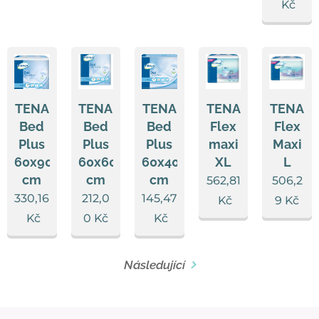
Kč
TENA
TENA
TENA
TENA
TENA
Bed
Bed
Bed
Flex
Flex
Plus
Plus
Plus
maxi
Maxi
60x90
60x60
60x40
XL
L
cm
cm
cm
562,81
506,2
330,16
212,0
145,47
Kč
9
Kč
Kč
0
Kč
Kč
Následující