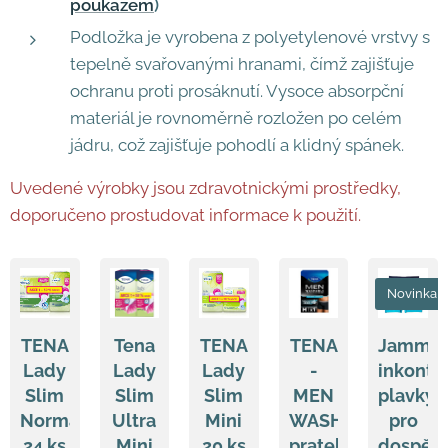
poukazem
)
Podložka je vyrobena z polyetylenové vrstvy s
tepelně svařovanými hranami, čímž zajišťuje
ochranu proti prosáknutí. Vysoce absorpční
materiál je rovnoměrně rozložen po celém
jádru, což zajišťuje pohodlí a klidný spánek.
Uvedené výrobky jsou zdravotnickými prostředky,
doporučeno prostudovat informace k použití.
Novinka
TENA
Tena
TENA
TENA
Jammer
Lady
Lady
Lady
-
inkonti
Slim
Slim
Slim
MEN
plavky
Normal
Ultra
Mini
WASHABLE
pro
24 ks
Mini
20 ks
pratelné
dospěl