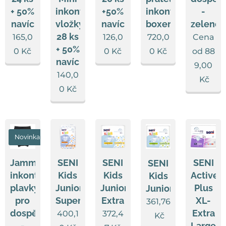
+ 50%
inkontinenční
+50%
inkontinenční
-
navíc
vložky
navíc
boxerky
zeleno
28 ks
165,0
126,0
720,0
Cena
+ 50%
0
Kč
0
Kč
0
Kč
od
88
navíc
9,00
140,0
Kč
0
Kč
Novinka
Jammers
SENI
SENI
SENI
SENI
inkontinenční
Kids
Kids
Active
Kids
plavky
Junior
Junior
Plus
Junior
pro
Super
Extra
XL-
361,76
dospělé
Extra
400,1
372,4
Kč
-
Large