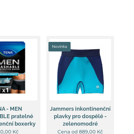
Novinka
NA - MEN
Jammers inkontinenční
LE pratelné
plavky pro dospělé -
enční boxerky
zelenomodré
20,00
Kč
Cena od
889,00
Kč