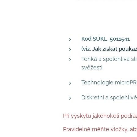
Kód SÚKL: 5011541
(viz.
Jak získat pouka
Tenká a spolehlivá s
svěžesti.
Technologie microPROT
Diskrétní a spolehlivé
Při výskytu jakéhokoli podrá
Pravidelně měňte vložky, aby