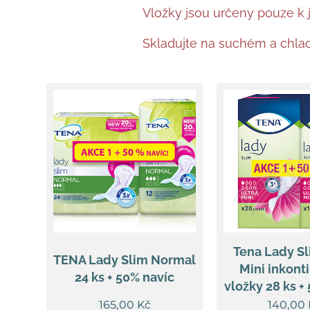
Vložky jsou určeny pouze k 
Skladujte na suchém a chla
Tena Lady Sl
TENA Lady Slim Normal
Mini inkont
24 ks + 50% navíc
vložky 28 ks +
165,00
Kč
140,00