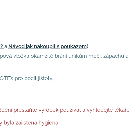
z?
a
Návod jak nakoupit s poukazem
)
lipová vložka okamžitě brání únikům moči, zápachu a
EX pro pocit jistoty.
.
ždění přestaňte výrobek používat a vyhledejte lékaře
 byla zajištěna hygiena.