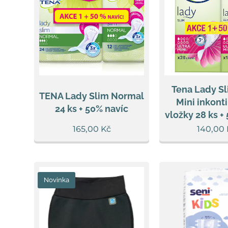
Tena Lady Sl
TENA Lady Slim Normal
Mini inkont
24 ks + 50% navíc
vložky 28 ks +
165,00
Kč
140,00
Novinka