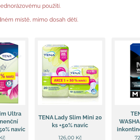
jednorázovému použití.
dném místě, mimo dosah dětí.
im Ultra
TE
TENA Lady Slim Mini 20
inenční
WASHAB
ks +50% navíc
 50% navíc
inkontin
Kč
126,00
Kč
7