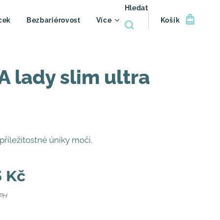
Hledat
cek
Bezbariérovost
Více
Košík
 lady slim ultra
příležitostné úniky moči.
5
Kč
DPH