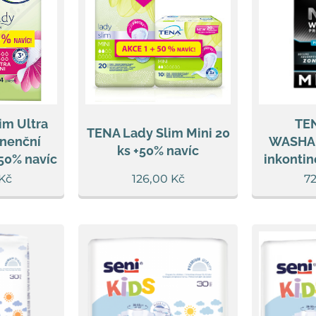
im Ultra
TE
TENA Lady Slim Mini 20
inenční
WASHAB
ks +50% navíc
 50% navíc
inkontin
Kč
126,00
Kč
7