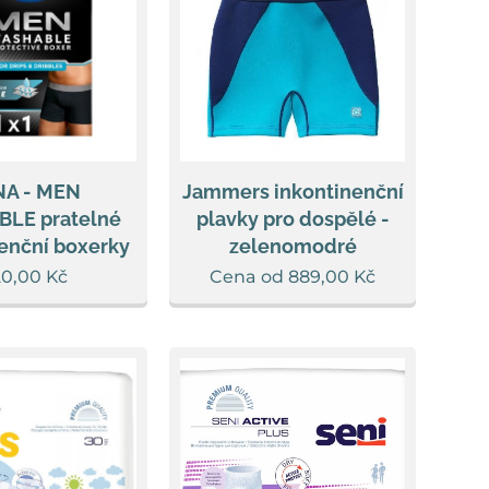
NA - MEN
Jammers inkontinenční
LE pratelné
plavky pro dospělé -
enční boxerky
zelenomodré
20,00
Kč
Cena od
889,00
Kč