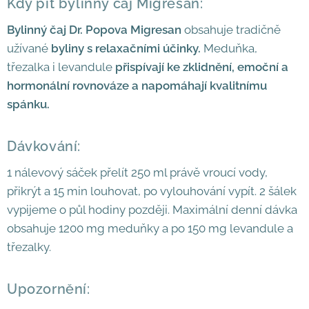
Kdy pít bylinný čaj Migresan:
Bylinný čaj Dr. Popova Migresan
obsahuje tradičně
užívané
byliny s relaxačními účinky.
Meduňka,
třezalka i levandule
přispívají ke zklidnění, emoční a
hormonální rovnováze
a napomáhají kvalitnímu
spánku.
Dávkování:
1 nálevový sáček přelít 250 ml právě vroucí vody,
přikrýt a 15 min louhovat, po vylouhování vypít. 2 šálek
vypijeme o půl hodiny později. Maximální denní dávka
obsahuje 1200 mg meduňky a po 150 mg levandule a
třezalky.
Upozornění: