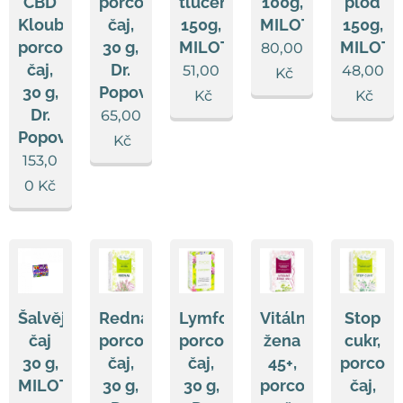
CBD
porcovaný
tlučený
100g,
plod
Klouby,
čaj,
150g,
MILOTA
150g,
porcovaný
30 g,
MILOTA
MILOTA
80,00
čaj,
Dr.
51,00
48,00
Kč
30 g,
Popov
Kč
Kč
Dr.
65,00
Popov
Kč
153,0
0
Kč
Šalvěj
Rednal,
Lymfodren,
Vitální
Stop
čaj
porcovaný
porcovaný
žena
cukr,
30 g,
čaj,
čaj,
45+,
porcov
MILOTA
30 g,
30 g,
porcovaná
čaj,