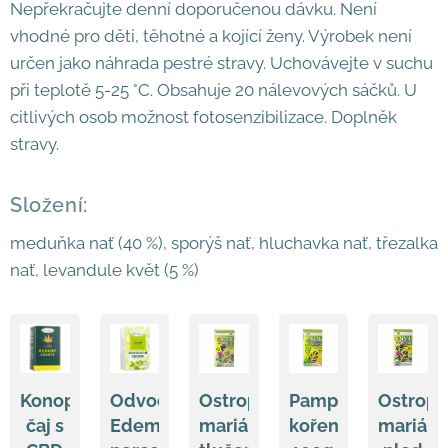
Nepřekračujte denní doporučenou dávku. Není
vhodné pro děti, těhotné a kojící ženy. Výrobek není
určen jako náhrada pestré stravy. Uchovávejte v suchu
při teplotě 5-25 °C. Obsahuje 20 nálevových sáčků. U
citlivých osob možnost fotosenzibilizace. Doplněk
stravy.
Složení:
meduňka nať (40 %), sporýš nať, hluchavka nať, třezalka
nať, levandule květ (5 %)
Konopný
Odvodnění
Ostropestřec
Pampeliška
Ostrope
čaj s
Edemin,
mariánský
kořen
mariáns