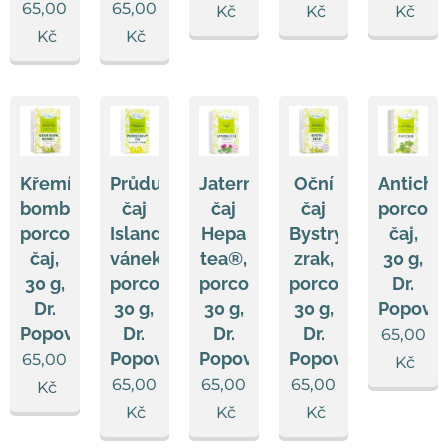
65,00
65,00
Kč
Kč
Kč
Kč
Kč
Křemíková
Průduškový
Jaterní
Oční
Antichol
bomba®,
čaj
čaj
čaj
porcov
porcovaný
Islandský
Hepa
Bystrý
čaj,
čaj,
vánek®,
tea®,
zrak,
30 g,
30 g,
porcovaný,
porcovaný,
porcovaný,
Dr.
Dr.
30 g,
30 g,
30 g,
Popov
Popov
Dr.
Dr.
Dr.
65,00
Popov
Popov
Popov
65,00
Kč
65,00
65,00
65,00
Kč
Kč
Kč
Kč