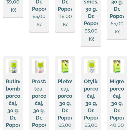
Dr.
Dr.
směs,
30 g,
39,00
Popov
Popov
30 g,
Dr.
Kč
Dr.
Popov
65,00
116,00
Popov
65,00
Kč
Kč
65,00
Kč
Kč
Rutinová
Prostat
Pleťový
Otylka®,
Migresa
bomba,
tea,
čaj,
porcovaný
porcov
porcovaný
porcovaný
porcovaný,
čaj,
čaj,
čaj,
čaj,
30 g,
30 g,
30 g,
30 g.
30 g,
Dr.
Dr.
Dr.
Dr,
Dr.
Popov
Popov
Popov
Popov
Popov
65,00
65,00
40,00