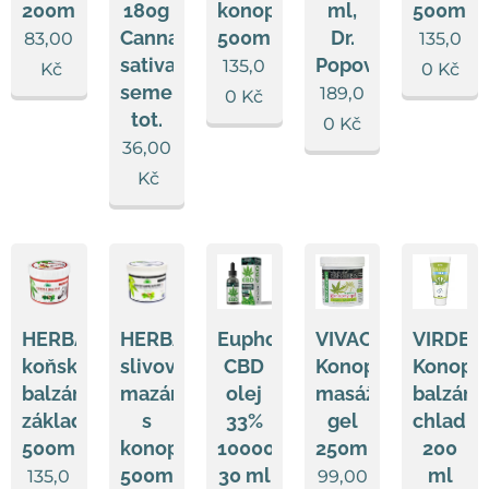
200ml
180g
konopím
ml,
500ml
Cannabis
500ml
Dr.
83,00
135,0
sativa
Popov
135,0
Kč
0
Kč
semen
189,0
0
Kč
tot.
0
Kč
36,00
Kč
HERBAVERA
HERBAVERA
Euphoria
VIVACO
VIRDE
koňský
slivovicové
CBD
Konopný
Konopn
balzám
mazání
olej
masážní
balzám
základní
s
33%
gel
chladiv
500ml
konopím
10000mg
250ml
200
500ml
30 ml
ml
135,0
99,00