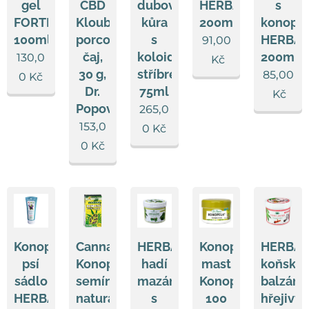
gel
CBD
dubová
HERBAVERA
s
FORTE
Klouby,
kůra
200ml
konopí
100ml
porcovaný
s
HERBA
91,00
čaj,
koloidním
200ml
130,0
Kč
30 g,
stříbrem
85,00
0
Kč
Dr.
75ml
Kč
Popov
265,0
153,0
0
Kč
0
Kč
Konopné
Cannamil
HERBAVERA
Konopná
HERBA
psí
Konopí
hadí
mast
koňský
sádlo
semínko
mazání
Konopela®,
balzám
HERBAVERA
natural
s
100
hřejivý