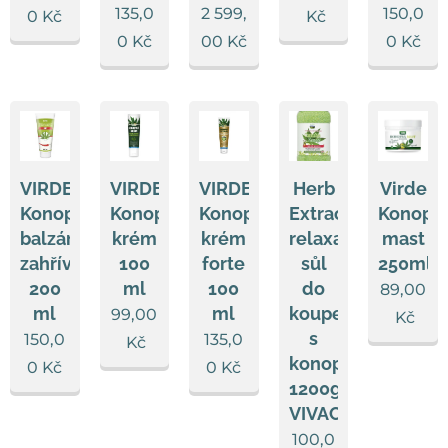
135,0
2 599,
150,0
0
Kč
Kč
0
Kč
00
Kč
0
Kč
VIRDE
VIRDE
VIRDE
Herb
Virde
Konopný
Konopný
Konopný
Extract
Konopn
balzám
krém
krém
relaxační
mast
zahřívací
100
forte
sůl
250ml
200
ml
100
do
89,00
ml
ml
koupele
99,00
Kč
s
150,0
135,0
Kč
konopím
0
Kč
0
Kč
1200g
VIVACO
100,0