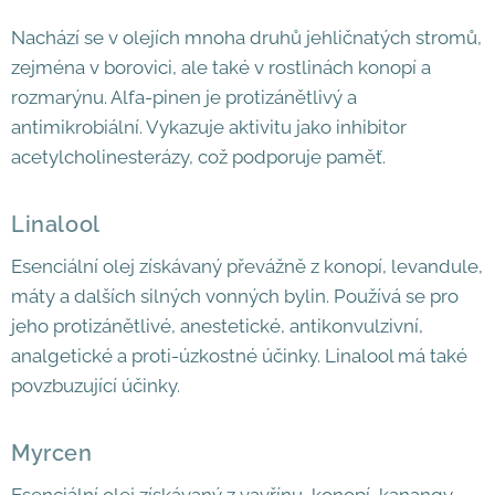
Nachází se v olejích mnoha druhů jehličnatých stromů,
zejména v borovici, ale také v rostlinách konopí a
rozmarýnu. Alfa-pinen je protizánětlivý a
antimikrobiální. Vykazuje aktivitu jako inhibitor
acetylcholinesterázy, což podporuje paměť.
Linalool
Esenciální olej získávaný převážně z konopí, levandule,
máty a dalších silných vonných bylin. Používá se pro
jeho protizánětlivé, anestetické, antikonvulzivní,
analgetické a proti-úzkostné účinky. Linalool má také
povzbuzující účinky.
Myrcen
Esenciální olej získávaný z vavřínu, konopí, kanangy