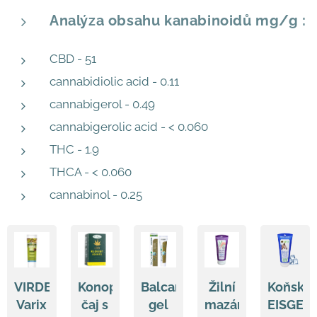
Analýza obsahu kanabinoidů mg/g :
CBD - 51
cannabidiolic acid - 0.11
cannabigerol - 0.49
cannabigerolic acid - < 0.060
THC - 1.9
THCA - < 0.060
cannabinol - 0.25
VIRDE
Konopný
Balcann
Žilní
Koňský
Varix
čaj s
gel
mazání
EISGEL