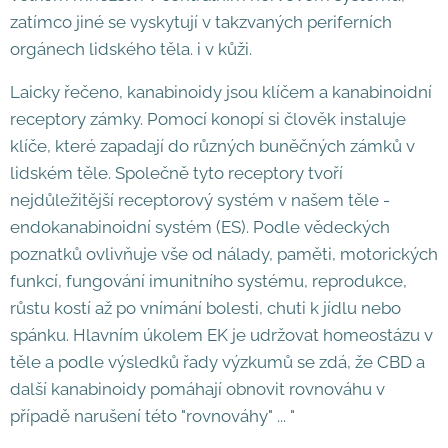
zatímco jiné se vyskytují v takzvaných periferních
orgánech lidského těla. i v kůži.
Laicky řečeno, kanabinoidy jsou klíčem a kanabinoidní
receptory zámky. Pomocí konopí si člověk instaluje
klíče, které zapadají do různých buněčných zámků v
lidském těle. Společně tyto receptory tvoří
nejdůležitější receptorový systém v našem těle -
endokanabinoidní systém (ES). Podle vědeckých
poznatků ovlivňuje vše od nálady, paměti, motorických
funkcí, fungování imunitního systému, reprodukce,
růstu kostí až po vnímání bolesti, chuti k jídlu nebo
spánku. Hlavním úkolem EK je udržovat homeostázu v
těle a podle výsledků řady výzkumů se zdá, že CBD a
další kanabinoidy pomáhají obnovit rovnováhu v
případě narušení této "rovnováhy" ... "