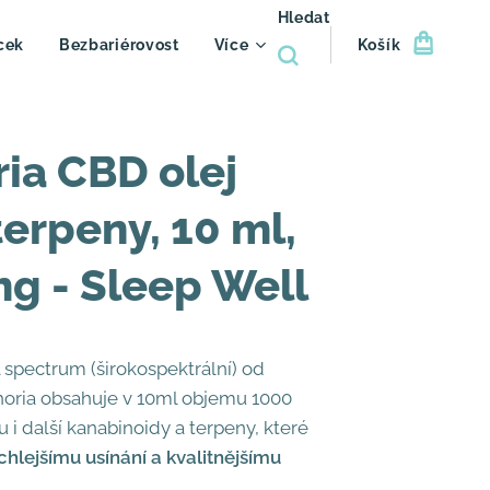
Hledat
cek
Bezbariérovost
Více
Košík
ia CBD olej
terpeny, 10 ml,
g - Sleep Well
l spectrum (širokospektrální) od
horia obsahuje v 10ml objemu 1000
i další kanabinoidy a terpeny, které
chlejšímu usínání
a kvalitnějšímu