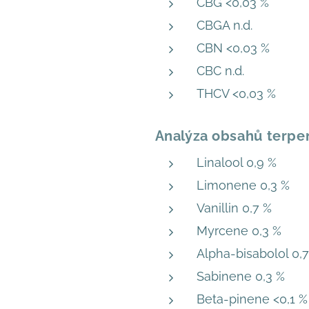
CBG <0,03 %
CBGA n.d.
CBN <0,03 %
CBC n.d.
THCV <0,03 %
Analýza obsahů terpe
Linalool 0,9 %
Limonene 0,3 %
Vanillin 0,7 %
Myrcene 0,3 %
Alpha-bisabolol 0,
Sabinene 0,3 %
Beta-pinene <0,1 %