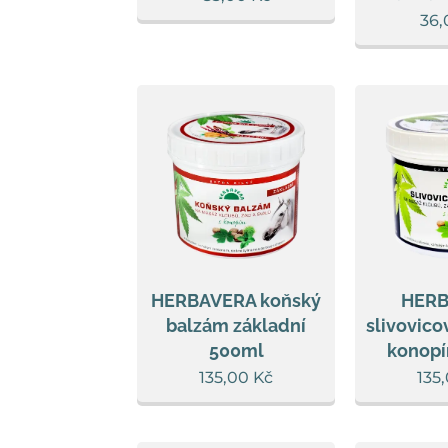
36,
HERBAVERA koňský
HER
balzám základní
slivovico
500ml
konop
135,00
Kč
135