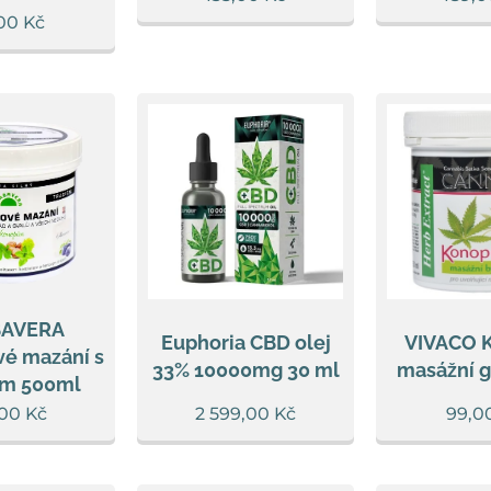
00
Kč
BAVERA
Euphoria CBD olej
VIVACO 
vé mazání s
33% 10000mg 30 ml
masážní g
ím 500ml
,00
Kč
2 599,00
Kč
99,0