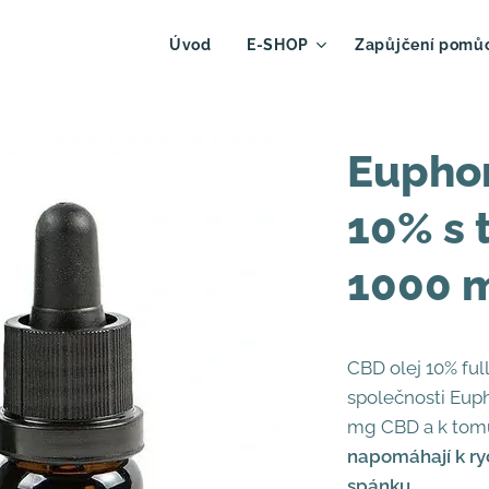
Úvod
E-SHOP
Zapůjčení pomů
Euphor
10% s 
1000 m
CBD olej 10% ful
společnosti Eup
mg CBD a k tomu 
napomáhají k ry
spánku.