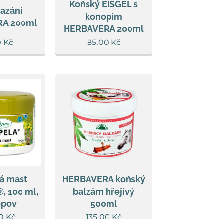
Koňský EISGEL s
mazání
konopím
A 200ml
HERBAVERA 200ml
0
Kč
85,00
Kč
á mast
HERBAVERA koňský
, 100 ml,
balzám hřejivý
opov
500ml
0
Kč
135,00
Kč