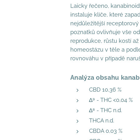
Laicky řečeno, kanabinoid
instaluje klíče, které zap
nejdůležitější receptorov
poznatků ovlivňuje vše od
reprodukce, růstu kostí až
homeostázu v těle a podle
rovnováhu v případě narušen
Analýza obsahu kanab
CBD 10,36 %
∆⁹ - THC <0,04 %
∆⁸ - THC n.d.
THCA n.d.
CBDA 0,03 %