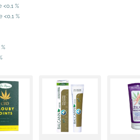
 <0,1 %
 <0,1 %
 %
%