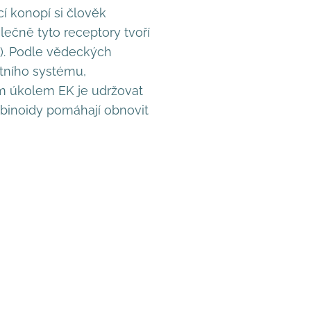
í konopí si člověk
lečně tyto receptory tvoří
S). Podle vědeckých
itního systému,
ním úkolem EK je udržovat
binoidy pomáhají obnovit