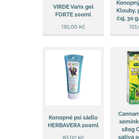
Konopný
VIRDE Varix gel
Klouby,
FORTE 100ml
čaj, 30 g
130,00
Kč
153
Cannam
Konopné psí sádlo
semínk
HERBAVERA 200ml
180g 
sativa 
83,00
Kč