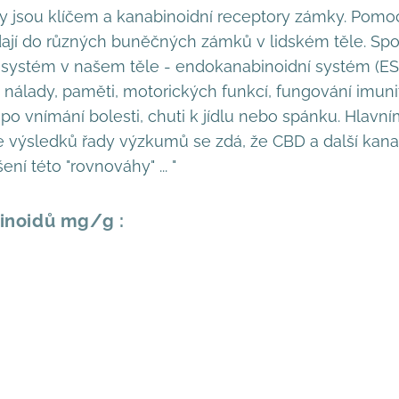
y jsou klíčem a kanabinoidní receptory zámky. Pomoc
adají do různých buněčných zámků v lidském těle. Spo
ý systém v našem těle - endokanabinoidní systém (E
 nálady, paměti, motorických funkcí, fungování imun
 po vnímání bolesti, chuti k jídlu nebo spánku. Hlav
 výsledků řady výzkumů se zdá, že CBD a další kana
í této "rovnováhy" ... "
inoidů mg/g :