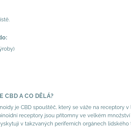
stě.
do:
ýroby)
JE CBD A CO DĚLÁ?
inoidy je CBD spouštěč, který se váže na receptory v 
abinoidní receptory jsou přítomny ve velkém množstv
yskytují v takzvaných periferních orgánech lidského těl