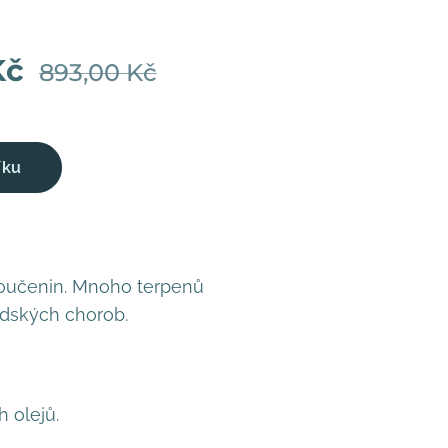
Kč
893,00
Kč
íku
sloučenin. Mnoho terpenů
idských chorob.
 olejů.