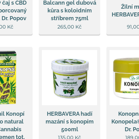
 čaj s CBD
Balcann gel dubová
Žilní 
 porcovaný
kůra s koloidním
HERBAVER
, Dr. Popov
stříbrem 75ml
,00
Kč
265,00
Kč
91,0
il Konopí
HERBAVERA hadí
Konopn
o natural
mazání s konopím
Konopela®
Cannabis
500ml
Dr. P
semen tot.
135,00
Kč
189,0