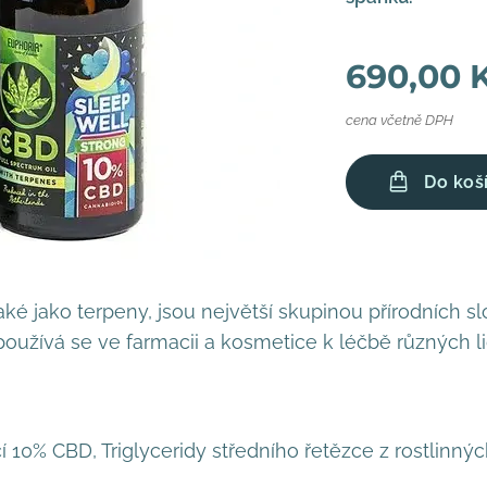
690,00
cena včetně DPH
Do koš
ké jako terpeny, jsou největší skupinou přírodních 
používá se ve farmacii a kosmetice k léčbě různých l
 10% CBD, Triglyceridy středního řetězce z rostlinných