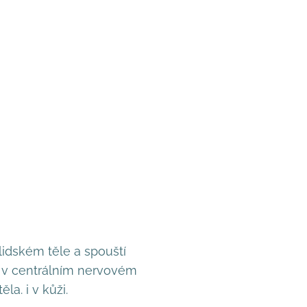
lidském těle a spouští
í v centrálním nervovém
a. i v kůži.