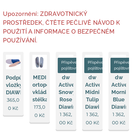
Upozornění: ZDRAVOTNICKÝ
PROSTŘEDEK, ČTĚTE PEČLIVĚ NÁVOD K
POUŽITÍ A INFORMACE O BEZPEČNÉM
POUŽÍVÁNÍ.
Příspěvek
Příspěvek
Příspěvek
pojišťovny
pojišťovny
pojišťovn
MEDI
dw
dw
dw
Podpůrné
ortopedická
Active
Active
Active
vložky
vkládací
Snowy
Midnight
Mornin
DIAWIN
stélka
Rose
Tulip
Blue
365,0
Diawin
Diawin
Diawin
173,0
0
Kč
1 362,
1 362,
1 362,
0
Kč
00
Kč
00
Kč
00
Kč