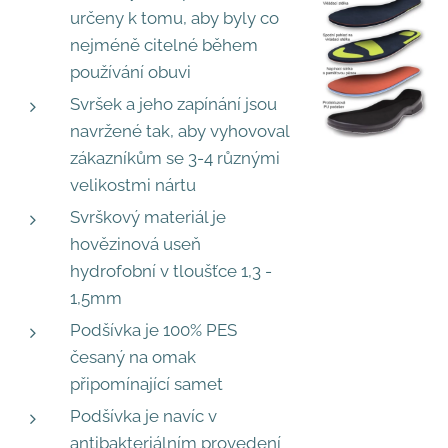
určeny k tomu, aby byly co
nejméně citelné během
používání obuvi
Svršek a jeho zapínání jsou
navržené tak, aby vyhovoval
zákazníkům se 3-4 různými
velikostmi nártu
Svrškový materiál je
hovězinová useň
hydrofobní v tloušťce 1,3 -
1,5mm
Podšívka je 100% PES
česaný na omak
připomínající samet
Podšívka je navíc v
antibakteriálním provedení