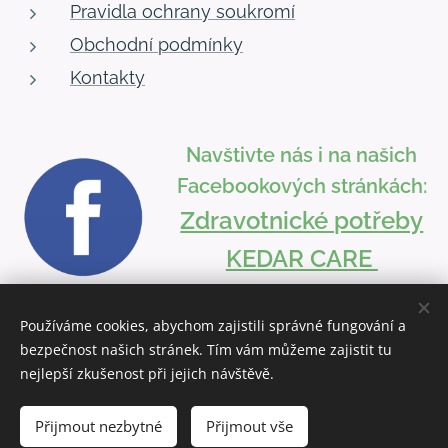
Pravidla ochrany soukromí
Obchodní podmínky
Kontakty
Navštivte nás i na našich
Facebookových stránkách:
Zdravotnické potřeby
KEDAR CARE
Používáme cookies, abychom zajistili správné fungování a
bezpečnost našich stránek. Tím vám můžeme zajistit tu
Vytvořeno službou
Webnode
Cookies
nejlepší zkušenost při jejich návštěvě.
Přijmout nezbytné
Přijmout vše
Do košíku