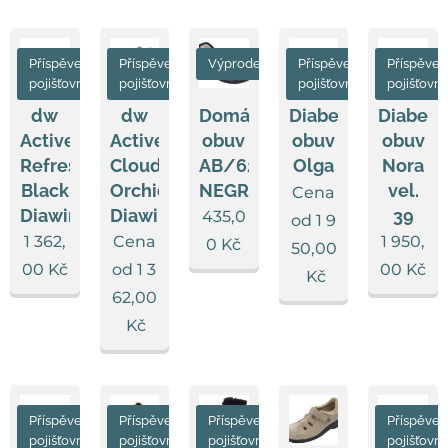
Příspěvek
Příspěvek
Výprodej
Příspěvek
Příspěvek
pojišťovny
pojišťovny
pojišťovny
pojišťovn
dw
dw
Domácí
Diabeti
Diabetická
Active
Active
obuv
obuv
obuv
Refreshing
Cloudy
AB/622866
Nora
Olga
Black
Orchid
NEGRO
vel.
Cena
Diawin
Diawin
39
435,0
od
1 9
1 362,
Cena
1 950,
0
Kč
50,00
00
Kč
od
1 3
00
Kč
Kč
62,00
Kč
Příspěvek
Příspěvek
Příspěvek
Příspěvek
pojišťovny
pojišťovny
pojišťovny
pojišťovn