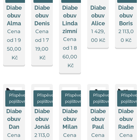
Diabetická
Diabetická
Diabetická
Diabetická
Diabeti
obuv
obuv
obuv
obuv
obuv
Linda
Alma
Denisa
Alice
Boris
zimní
Cena
Cena
1 429,
2 113,0
Cena
od
1 9
od
1 7
00
Kč
0
Kč
od
1 8
50,00
19,00
60,00
Kč
Kč
Kč
Příspěvek
Příspěvek
Příspěvek
Příspěvek
Příspěvek
pojišťovny
pojišťovny
pojišťovny
pojišťovny
pojišťovn
Diabetická
Diabetická
Diabetická
Diabetická
Diabeti
obuv
obuv
obuv
obuv
obuv
Dan
Jonáš
Milan
Paul
Radim
Cena
2 113,0
Cena
Cena
Cena