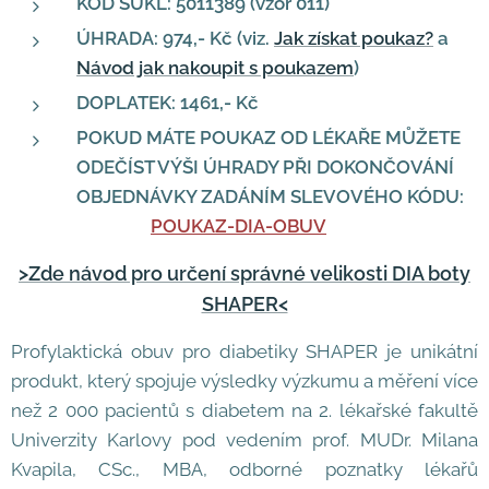
KÓD SUKL: 5011389 (vzor 011)
ÚHRADA: 974,- Kč (viz.
Jak získat poukaz?
a
Návod jak nakoupit s poukazem
)
DOPLATEK: 1461,- Kč
POKUD MÁTE POUKAZ OD LÉKAŘE MŮŽETE
ODEČÍST VÝŠI ÚHRADY PŘI DOKONČOVÁNÍ
OBJEDNÁVKY ZADÁNÍM SLEVOVÉHO KÓDU:
POUKAZ-DIA-OBUV
>Zde návod pro určení správné velikosti DIA boty
SHAPER<
Profylaktická obuv pro diabetiky SHAPER je unikátní
produkt, který spojuje výsledky výzkumu a měření více
než 2 000 pacientů s diabetem na 2. lékařské fakultě
Univerzity Karlovy pod vedením prof. MUDr. Milana
Kvapila, CSc., MBA, odborné poznatky lékařů