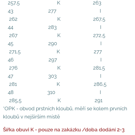
257,5 K 263
43 277 I
262 K 267,5
44 283 I
267 K 272,5
45 290 I
271,5 K 277
46 297 I
276 K 281,5
47 303 I
281 K 286,5
48 310 I
285,5 K 291
*OPK - obvod prstních kloubů, měří se kolem prvních
kloubů v nejširším místě
Šířka obuvi K - pouze na zakázku /doba dodání 2-3