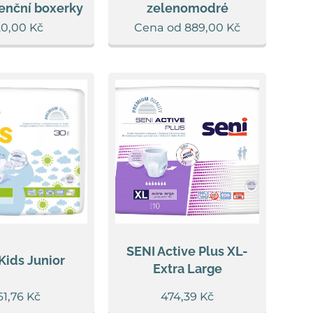
enční boxerky
zelenomodré
20,00
Kč
Cena od
889,00
Kč
SENI Active Plus XL-
Kids Junior
Extra Large
61,76
Kč
474,39
Kč