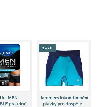
Novinka
NA - MEN
Jammers inkontinenční
LE pratelné
plavky pro dospělé -