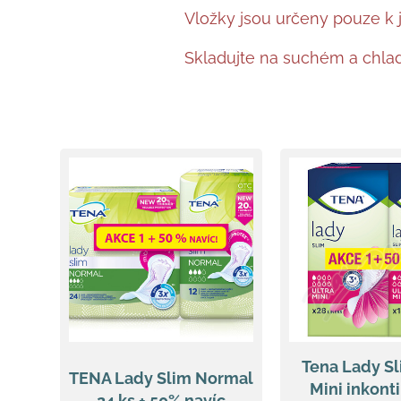
Vložky jsou určeny pouze k 
Skladujte na suchém a chla
Tena Lady Sl
TENA Lady Slim Normal
Mini inkont
24 ks + 50% navíc