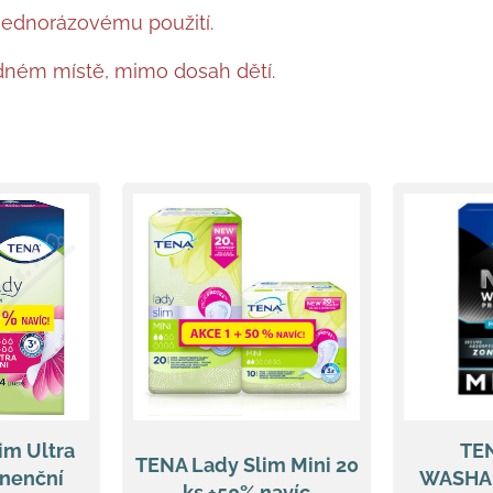
jednorázovému použití.
dném místě, mimo dosah dětí.
im Ultra
TE
TENA Lady Slim Mini 20
inenční
WASHAB
ks +50% navíc