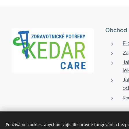
Obchod
E
Za
Ja
lé
Ja
od
Kon
Používáme cookies, abychom zajistili správné fungování a bezp