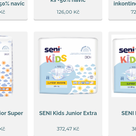
 50% navíc
inkontin
Kč
126,00
Kč
7
ior Super
SENI Kids Junior Extra
SENI 
Kč
372,47
Kč
3