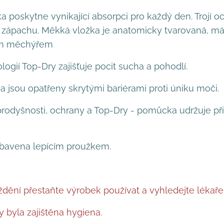
ka poskytne vynikající absorpci pro každý den. Trojí o
 zápachu. Měkká vložka je anatomicky tvarovaná, má 
ým měchýřem
ogií Top-Dry zajišťuje pocit sucha a pohodlí.
a jsou opatřeny skrytými bariérami proti úniku moči.
 prodyšnosti, ochrany a Top-Dry - pomůcka udržuje p
vybavena lepícím proužkem.
ždění přestaňte výrobek používat a vyhledejte lékaře
 byla zajištěna hygiena.