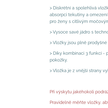
> Diskrétní a spolehlivá vlož
absorpci tekutiny a omezení
pro ženy s citlivým močov
> Vysoce savé jádro s technol
> Vložky jsou plně prodyšné 
> Díky kombinaci 3 funkcí -
pokožky.
> Vložka je z vnější strany 
Při výskytu jakéhokoli podrá
Pravidelně měňte vložky, aby