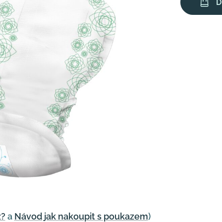
D
z?
a
Návod jak nakoupit s poukazem
)