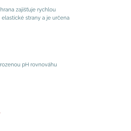
chrana zajišťuje rychlou
elastické strany a je určena
řirozenou pH rovnováhu
.