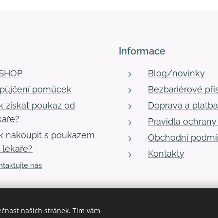
Informace
-SHOP
Blog/novinky
půjčení pomůcek
Bezbariérové pří
k získat poukaz od
Doprava a platba
kaře?
Pravidla ochrany
k nakoupit s poukazem
Obchodní podmí
 lékaře?
Kontakty
taktujte nás
ečnost našich stránek. Tím vám