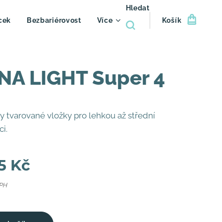
Hledat
cek
Bezbariérovost
Více
Košík
NA LIGHT Super 4
 tvarované vložky pro lehkou až střední
ci.
5
Kč
DPH