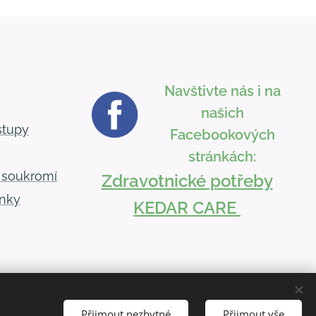
Navštivte nás i na
našich
stupy
Facebookových
stránkách:
 soukromí
Zdravotnické potřeby
nky
KEDAR CARE
Přijmout nezbytné
Přijmout vše