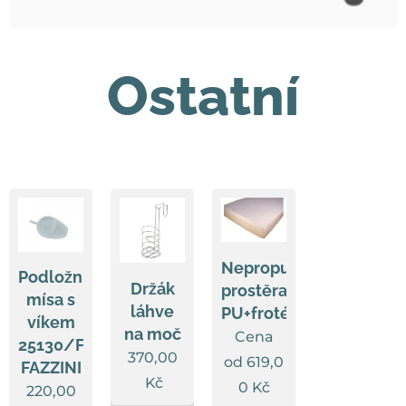
Ostatní
Nepropustné
Podložní
Držák
prostěradlo
mísa s
láhve
PU+froté
víkem
na moč
Cena
25130/FL
370,00
od
619,0
FAZZINI
Kč
0
Kč
220,00