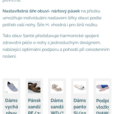
Nastavitelná šíře obuvi- nártový pásek
na přezku
umožňuje individuální nastavení šířky obuvi podle
potřeb vaší nohy. Šíře H, vhodná i pro širší nožku.
Tato obuv Santé představuje harmonické spojení
zdravotní péče o nohy s jednoduchým designem,
nabízející optimální podporu a pohodlí při celodenním
nošení.
Dámská
Pánské
Dámský
Dámský
Podpůr
vycházková
sandále
sandál
pantofel
vložky
obuv
PE/31604-
WD/SINGHA
SI/03C
DIAWIN