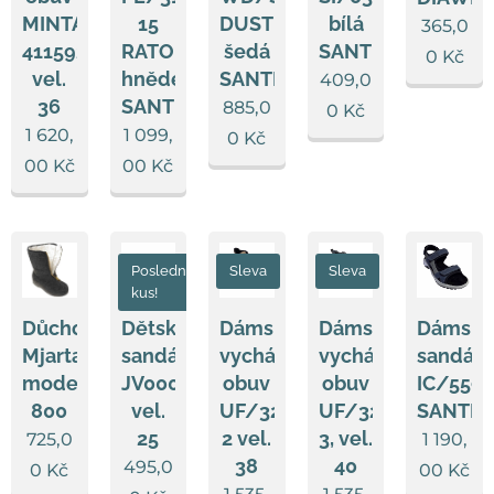
MINTAKA
15
DUST
bílá
365,0
411592/23
RATO
šedá
SANTÉ
0
Kč
vel.
hnědé
SANTÉ
409,0
36
SANTÉ
885,0
0
Kč
1 620,
1 099,
0
Kč
00
Kč
00
Kč
Poslední
Sleva
Sleva
kus!
Důchodky
Dětské
Dámská
Dámská
Dámsk
Mjartan
sandále
vycházková
vycházková
sandále
model
JV0005/006,
obuv
obuv
IC/559
800
vel.
UF/3216-
UF/3216-
SANTÉ
25
2 vel.
3, vel.
725,0
1 190,
38
40
495,0
0
Kč
00
Kč