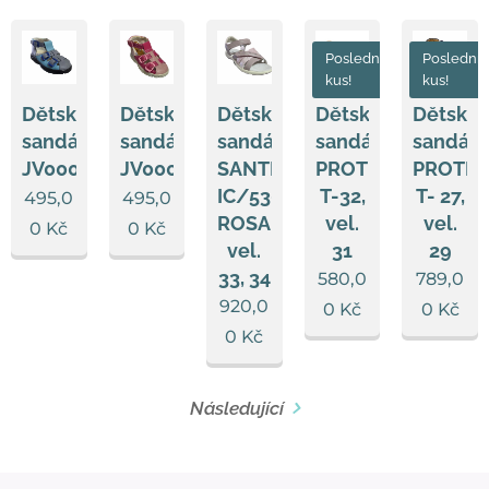
Poslední
Poslední
kus!
kus!
Dětské
Dětské
Dětské
Dětské
Dětské
sandále
sandále
sandále
sandále
sandále
SANTÉ
PROTETIKA
PROTET
JV0005/004
JV0005a/001
IC/530970
T-32,
T- 27,
495,0
495,0
ROSA,
vel.
vel.
0
Kč
0
Kč
vel.
31
29
33, 34
580,0
789,0
920,0
0
Kč
0
Kč
0
Kč
Následující