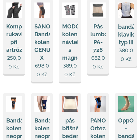
Kompresní
SANOMED
MODOM
Pás
bandáž
rukavice
Bandáž
kolenní
lumbosakrální
klavikul
při
koleno
návlek
PA-
typ III
artróze
GENUSAN
s
726
380,0
X
magnety
250,0
682,0
0
Kč
698,0
389,0
0
Kč
0
Kč
0
Kč
0
Kč
Bandáž
Bandáž
pás
PANOP
OppO
kolene
kolene
břišně
Ortéza
-
neoprénová
neoprénová
bederní
kolenní
bandáž