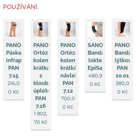
POUŽÍVÁNÍ.
PANOP
PANOP
PANOP
SANOMED
PANOP
Páska
Ortéza
Ortéza
Bandáž
Bandáž
infrapatelární
kolenní
kolenní
lokte
lýtková
PAN
krátká
krátká
EpiSan
PAN
7.15
s
návleková
10.01
480,9
klouby,
PAN
216,0
380,0
0
Kč
úpletová
7.12
0
Kč
0
Kč
PAN
700,0
7.16
0
Kč
1 802,
70
Kč