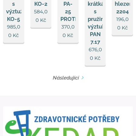
s
KO-2
PA-
krátká
hlezenn
výztuží
25
s
2204
584,0
KO-5
PROTETIKA
pružinovými
196,0
0
Kč
výztuhami
985,0
370,0
0
Kč
PAN
0
Kč
0
Kč
7.17
676,0
0
Kč
Následující