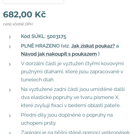
682,00
Kč
cena včetně DPH
Kód SÚKL: 5003175
PLNĚ HRAZENO
(viz.
Jak získat poukaz?
a
Návod jak nakoupit s poukazem
)
V dorzální části je vyztužen čtyřmi kovovými
pružnými dlahami, které jsou zapracované v
tunelech dlah.
Na vyztužené zadní části jsou umístěné další
dva elastické popruhy ve tvaru písmene X,
které zvyšují fixaci v bederní oblasti páteře.
Přední díly jsou doplněné o popruhy na
uchopení prsty.
Zapínání je na břišní stěně pomocí velkropásek.