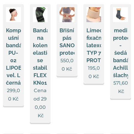
Kompresní
Bandáž
Břišní
Límec
medi
ušní
na
pás
fixační
protect
bandáž
koleno,
SANOMED
latexový
-
PU-
elastická
protect.Stoma
TYP 7
šedá
02
se
PROTETIKA
bandáž
550,0
LIPOELASTIC
stabilizátorem
Achillo
195,0
0
Kč
vel. L
FLEX
šlachy
0
Kč
černá
KN01
571,60
299,0
Cena
Kč
0
Kč
od
29
0,00
Kč