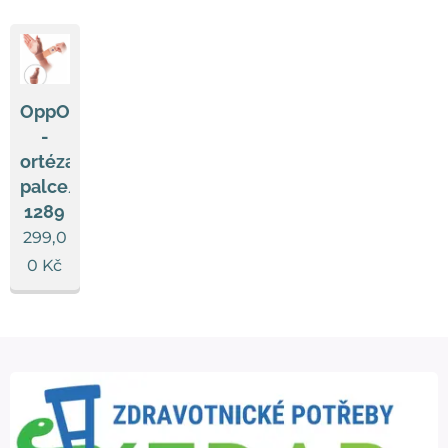
OppO
-
ortéza
palce/zápěstí
1289
299,0
0
Kč