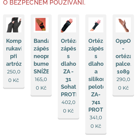
O BEZPEČNÉM POUŽÍVÁNÍ.
Kompresní
Bandáž
Ortéza
Ortéza
OppO
rukavice
zápěstní
zápěstí
zápěstí
-
při
neoprenová
s
s
ortéza
artróze
bumerang
dlahou
dlahou
palce/z
SNÍŽEK
ZA -
a
1089
250,0
31
silikonovou
165,0
290,0
0
Kč
Sohatex
pelotou
0
Kč
0
Kč
PROTETIKA
ZA-
741
402,0
PROTETIKA
0
Kč
341,0
0
Kč