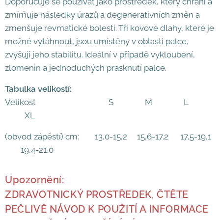
Doporučuje se používat jako prostředek, který chrání a
zmírňuje následky úrazů a degenerativních změn a
zmenšuje revmatické bolesti. Tři kovové dlahy, které je
možné vytáhnout, jsou umístěny v oblasti palce,
zvyšují jeho stabilitu. Ideální v případě vykloubení,
zlomenin a jednoduchých prasknutí palce.
Tabulka velikostí:
Velikost S M L
XL
(obvod zápěstí) cm: 13,0-15,2 15,6-17.2 17,5-19,1
19,4-21,0
Upozornění:
ZDRAVOTNICKÝ PROSTŘEDEK, ČTĚTE
PEČLIVĚ NÁVOD K POUŽITÍ A INFORMACE