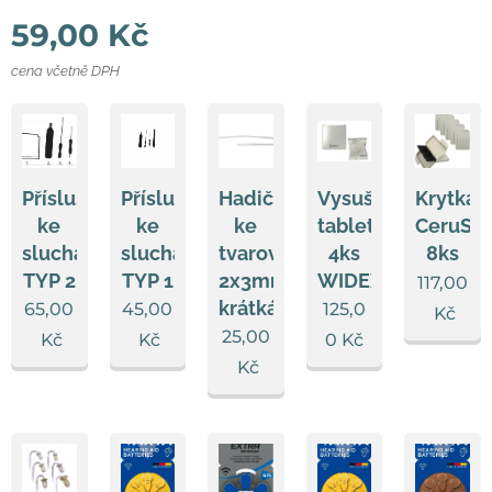
59,00
Kč
cena včetně DPH
Příslušenství
Příslušenství
Hadička
Vysušovací
Krytka
ke
ke
ke
tablety
CeruST
sluchadlům
sluchadlům
tvarovce
4ks
8ks
TYP 2
TYP 1
2x3mm,
WIDEX
117,00
krátká
65,00
45,00
125,0
Kč
25,00
Kč
Kč
0
Kč
Kč