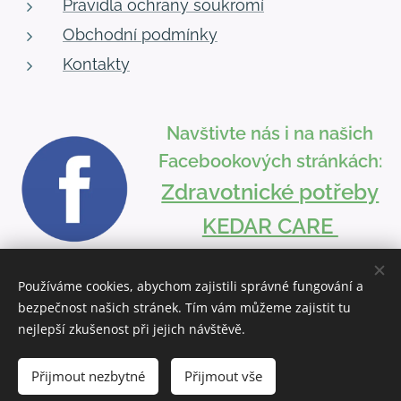
Pravidla ochrany soukromí
Obchodní podmínky
Kontakty
Navštivte nás i na našich
Facebookových stránkách:
Zdravotnické potřeby
KEDAR CARE
Používáme cookies, abychom zajistili správné fungování a
bezpečnost našich stránek. Tím vám můžeme zajistit tu
Vytvořeno službou
Webnode
Cookies
nejlepší zkušenost při jejich návštěvě.
Přijmout nezbytné
Přijmout vše
Do košíku