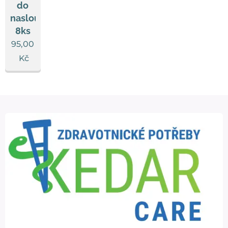
do
naslouchadel,
8ks
95,00
Kč