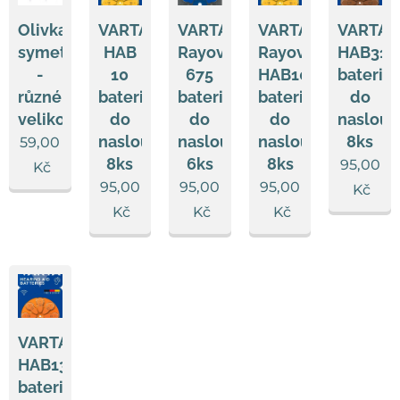
Olivka
VARTA
VARTA
VARTA
VARTA
symetrická
HAB
Rayovac
Rayovac
HAB312
-
10
675
HAB10
baterie
různé
baterie
baterie
baterie
do
velikosti
do
do
do
naslouc
naslouchadel,
naslouchadel,
naslouchadel,
8ks
59,00
8ks
6ks
8ks
95,00
Kč
95,00
95,00
95,00
Kč
Kč
Kč
Kč
VARTA
HAB13
baterie