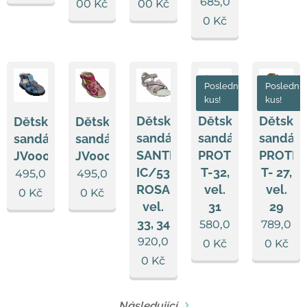
685,0
00
Kč
00
Kč
0
Kč
Poslední
Poslední
kus!
kus!
Dětské
Dětské
Dětské
Dětské
Dětské
sandále
sandále
sandále
sandále
sandále
SANTÉ
PROTETIKA
PROTET
JV0005/004
JV0005a/001
IC/530970
T-32,
T- 27,
495,0
495,0
ROSA,
vel.
vel.
0
Kč
0
Kč
vel.
31
29
33, 34
580,0
789,0
920,0
0
Kč
0
Kč
0
Kč
Následující