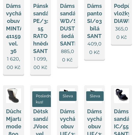
Dámská
Pánské
Dámský
Dámský
Podpůr
vycházková
sandále
sandál
pantofel
vložky
obuv
PE/31604-
WD/SINGHA
SI/03C
DIAWIN
MINTAKA
15
DUST
bílá
365,0
411592/23
RATO
šedá
SANTÉ
0
Kč
vel.
hnědé
SANTÉ
409,0
36
SANTÉ
885,0
0
Kč
1 620,
1 099,
0
Kč
00
Kč
00
Kč
Poslední
Sleva
Sleva
kus!
Důchodky
Dětské
Dámská
Dámská
Dámsk
Mjartan
sandále
vycházková
vycházková
sandále
model
JV0005/006,
obuv
obuv
IC/559
800
vel.
UF/3216-
UF/3216-
SANTÉ