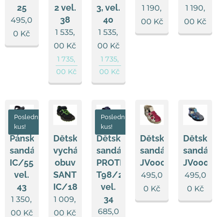
25
2 vel.
3, vel.
1 190,
1 190,
38
40
495,0
00
Kč
00
Kč
1 535,
1 535,
0
Kč
00
Kč
00
Kč
1 735,
1 735,
00
Kč
00
Kč
Poslední
Poslední
kus!
kus!
Pánské
Dětská
Dětské
Dětské
Dětské
sandále
vycházková
sandále
sandále
sandále
IC/552870,
obuv
PROTETIKA
JV0005a/003
JV0005
vel.
SANTÉ
T98/21,
495,0
495,0
43
IC/182280
vel.
0
Kč
0
Kč
34
1 350,
1 009,
685,0
00
Kč
00
Kč