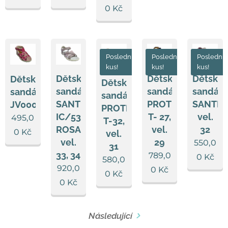
0
Kč
Poslední
Poslední
Poslední
kus!
kus!
kus!
Dětské
Dětské
Dětské
Dětské
Dětské
sandále
sandále
sandále
sandále
sandále
SANTÉ
PROTETIKA
SANTÉ,
JV0005a/001
PROTETIKA
IC/530970
T- 27,
vel.
495,0
T-32,
ROSA,
vel.
32
0
Kč
vel.
vel.
29
550,0
31
33, 34
789,0
0
Kč
580,0
920,0
0
Kč
0
Kč
0
Kč
Následující