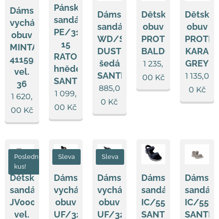
Pánské
Dámská
Dámský
Dětská
Dětská
sandále
vycházková
sandál
obuv
obuv
PE/31604-
obuv
WD/SINGHA
PROTETIKA
PROTET
15
MINTAKA
DUST
BALDO
KARA
RATO
411592/23
šedá
GREY
1 235,
hnědé
vel.
SANTÉ
1 135,0
00
Kč
SANTÉ
36
885,0
0
Kč
1 099,
1 620,
0
Kč
00
Kč
00
Kč
Poslední
Sleva
Sleva
kus!
Dětské
Dámská
Dámská
Dámské
Dámsk
sandále
vycházková
vycházková
sandále
sandále
JV0005/006,
obuv
obuv
IC/559360
IC/559
vel.
UF/3216-
UF/3216-
SANTÉ
SANTÉ