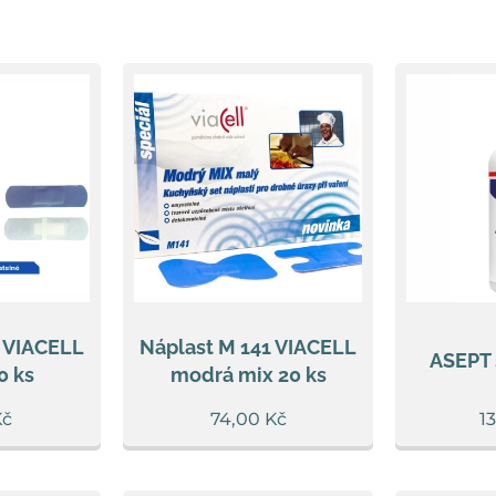
1 VIACELL
Náplast M 141 VIACELL
ASEPT 
0 ks
modrá mix 20 ks
č
74,00
Kč
1