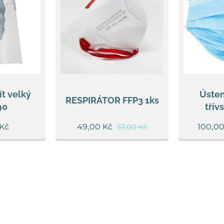
t velký
Úste
RESPIRÁTOR FFP3 1ks
90
třív
Kč
49,00
Kč
100,0
57,00
Kč