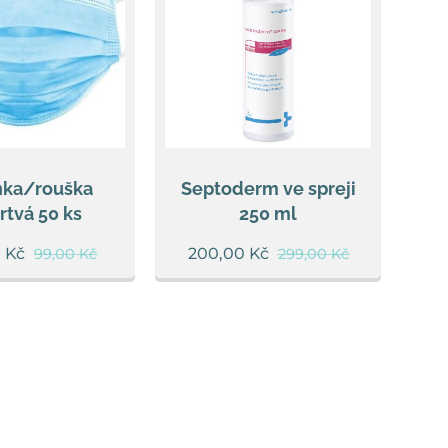
nka/rouška
Septoderm ve spreji
srtvá 50 ks
250 ml
0
Kč
200,00
Kč
99,00
Kč
299,00
Kč