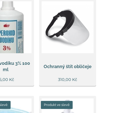
vodíku 3% 100
Ochranný štít obličeje
ml
5,00
Kč
310,00
Kč
slevě
Produkt ve slevě