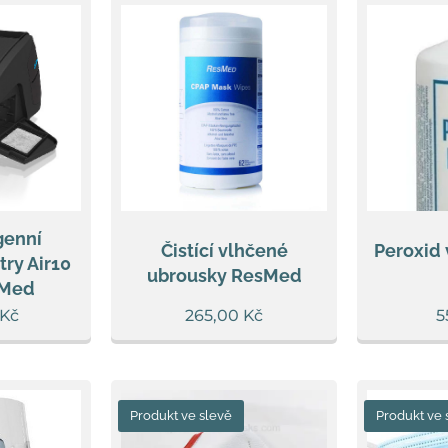
genní
Čistící vlhčené
Peroxid 
try Air10
ubrousky ResMed
sMed
Kč
265,00
Kč
5
Produkt ve slevě
Produkt ve 