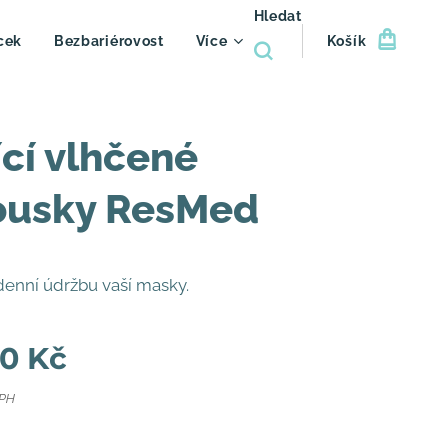
Hledat
cek
Bezbariérovost
Více
Košík
ící vlhčené
ousky ResMed
enní údržbu vaší masky.
00
Kč
DPH