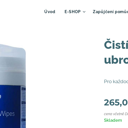
Úvod
E-SHOP
Zapůjčení pomů
Čist
ubr
Pro každod
265,
cena včetně 
Skladem