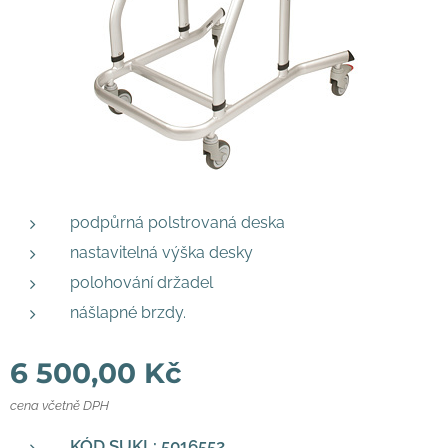
podpůrná polstrovaná deska
nastavitelná výška desky
polohování držadel
nášlapné brzdy.
6 500,00
Kč
cena včetně DPH
KÓD SUKL:
5016552