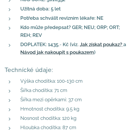
Užitná doba: 5 let
Potřeba schválit revizním lékaře: NE
Kdo může předepsat? GER; NEU; ORP; ORT;
REH; REV
DOPLATEK: 1435
,-
Kč
(viz.
Jak získat poukaz?
a
Návod jak nakoupit s poukazem
)
Technícké údaje:
Výška chodítka: 100-130 cm
Šířka chodítka: 71 cm
Šířka mezi opěrkami: 37 cm
Hmotnost chodítka: 9.5 kg
Nosnost chodítka: 120 kg
Hloubka chodítka: 87 cm