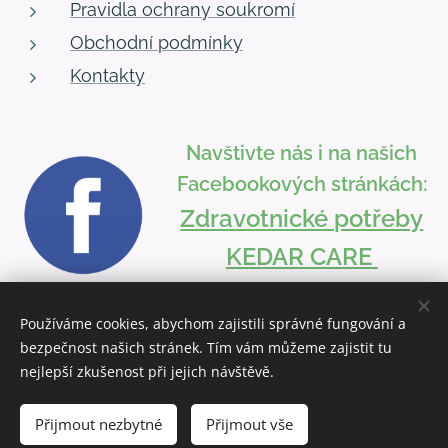
Pravidla ochrany soukromí
Obchodní podmínky
Kontakty
Navštivte nás i na našich
Facebookových stránkách:
Zdravotnické potřeby
KEDAR CARE
Používáme cookies, abychom zajistili správné fungování a
bezpečnost našich stránek. Tím vám můžeme zajistit tu
Vytvořeno službou
Webnode
Cookies
nejlepší zkušenost při jejich návštěvě.
Přijmout nezbytné
Přijmout vše
Do košíku