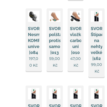
SVORTO
SVORTO
SVORTO
SVORT
Nesmykos
polštářek
vložka
Štípačk
KOMPAKT
protiskluzový
carbone
na
universal
samolepící
uni
nehty
|084
|013
|010
velké
|162
197,0
59,00
47,00
99,00
0
Kč
Kč
Kč
Kč
SVORTO
SVORTO
SVORTO
SVORT