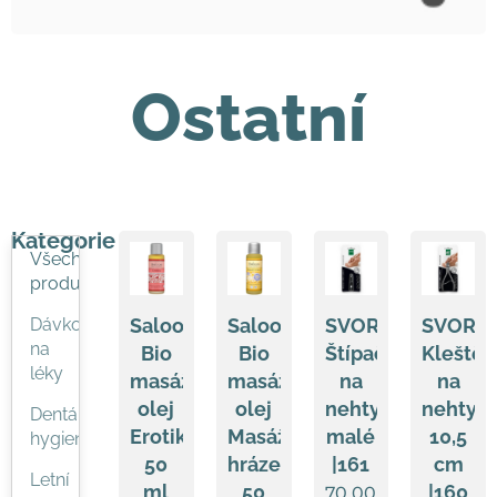
Ostatní
Kategorie
Všechny
produkty
Dávkovače
Saloos
Saloos
SVORTO
SVORT
na
Bio
Bio
Štípačky
Kleště
léky
masážní
masážní
na
na
olej
olej
nehty
nehty
Dentální
Erotika
Masáž
malé
10,5
hygiena
50
hráze
|161
cm
Letní
ml
50
|160
70,00