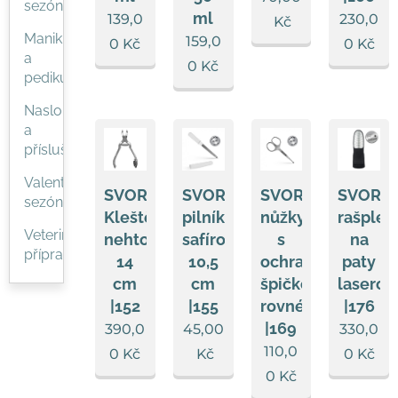
sezóna
ml
139,0
230,0
Kč
Manikúra
159,0
0
Kč
0
Kč
a
0
Kč
pedikúra
Naslouchátka
a
příslušenství
Valentýnská
SVORTO
SVORTO
SVORTO
SVORT
sezóna
Kleště
pilník
nůžky
rašple
Veterinární
nehtové
safírový
s
na
přípravky
14
10,5
ochrannou
paty
cm
cm
špičkou
laserov
|152
|155
rovné
|176
|169
390,0
45,00
330,0
110,0
0
Kč
Kč
0
Kč
0
Kč