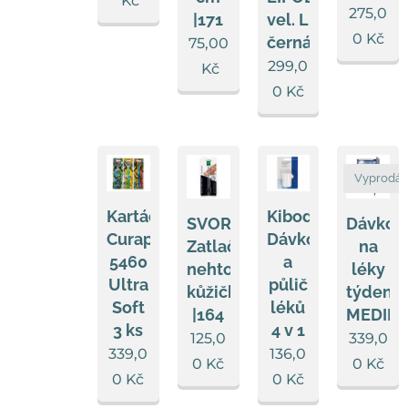
Kč
275,0
|171
vel. L
0
Kč
černá
75,00
299,0
Kč
0
Kč
Vyprodá
Kartáček
Kibodan
SVORTO
Dávkov
Curaprox
Dávkovač
Zatlačovač
na
5460
a
nehtové
léky
Ultra
půlič
kůžičky
týdenní
Soft
léků
|164
MEDID
3 ks
4 v 1
125,0
339,0
339,0
136,0
0
Kč
0
Kč
0
Kč
0
Kč